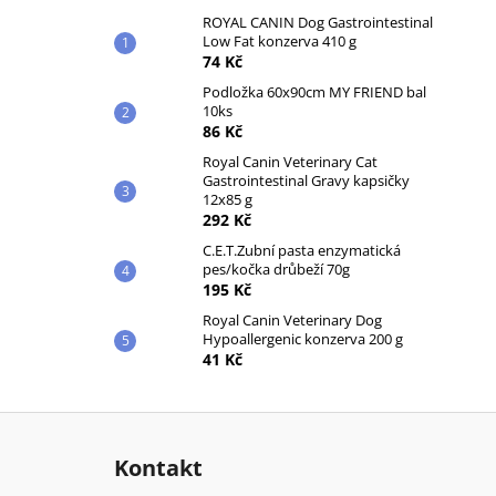
ROYAL CANIN Dog Gastrointestinal
Low Fat konzerva 410 g
74 Kč
Podložka 60x90cm MY FRIEND bal
10ks
86 Kč
Royal Canin Veterinary Cat
Gastrointestinal Gravy kapsičky
12x85 g
292 Kč
C.E.T.Zubní pasta enzymatická
pes/kočka drůbeží 70g
195 Kč
Royal Canin Veterinary Dog
Hypoallergenic konzerva 200 g
41 Kč
Z
á
Kontakt
p