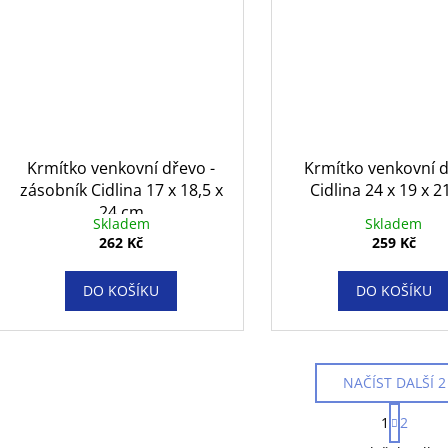
Krmítko venkovní dřevo -
Krmítko venkovní 
zásobník Cidlina 17 x 18,5 x
Cidlina 24 x 19 x 
24 cm
Skladem
Skladem
262 Kč
259 Kč
DO KOŠÍKU
DO KOŠÍKU
NAČÍST DALŠÍ 2
S
1
2
t
O