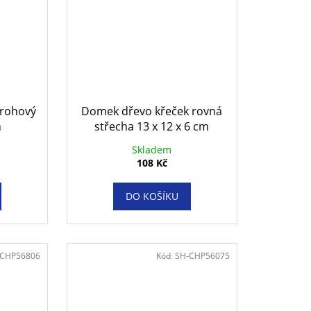
rohový
Domek dřevo křeček rovná
m
střecha 13 x 12 x 6 cm
Skladem
108 Kč
DO KOŠÍKU
-CHP56806
Kód:
SH-CHP56075