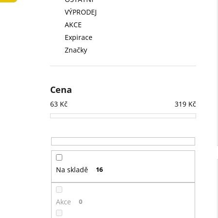
LOW FAT KONZERVA 410 G
l
VÝPRODEJ
74 Kč
AKCE
Expirace
Značky
Cena
63
Kč
319
Kč
Na skladě
16
Akce
0