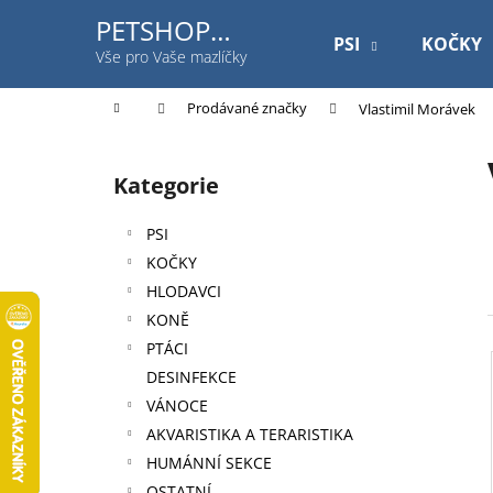
K
Přejít
PETSHOP
na
o
PSI
KOČKY
Jihlavská
obsah
Zpět
Zpět
Vše pro Vaše mazlíčky
š
do
do
í
Domů
Prodávané značky
Vlastimil Morávek
k
obchodu
obchodu
P
o
Kategorie
Přeskočit
s
kategorie
t
PSI
r
KOČKY
a
HLODAVCI
n
KONĚ
n
PTÁCI
í
DESINFEKCE
p
VÁNOCE
a
AKVARISTIKA A TERARISTIKA
n
HUMÁNNÍ SEKCE
ROYAL CANIN DOG GASTROINTESTINAL
e
OSTATNÍ