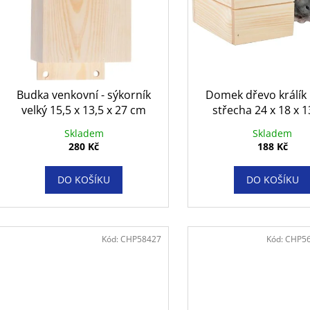
10KS
GASTROINTESTI
d
12X85 G
r
86 Kč
u
o
292 Kč
k
d
t
u
ů
k
Budka venkovní - sýkorník
Domek dřevo králík
t
velký 15,5 x 13,5 x 27 cm
střecha 24 x 18 x 
ů
Skladem
Skladem
280 Kč
188 Kč
DO KOŠÍKU
DO KOŠÍKU
Kód:
CHP58427
Kód:
CHP5