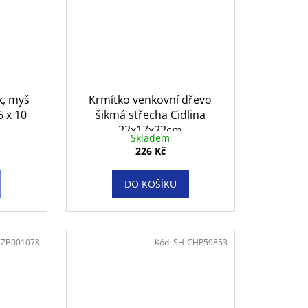
k, myš
Krmítko venkovní dřevo
6 x 10
šikmá střecha Cidlina
22x17x22cm
Skladem
226 Kč
DO KOŠÍKU
:
ZB001078
Kód:
SH-CHP59853