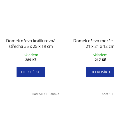
Domek dřevo králík rovná
Domek dřevo morče 
střecha 35 x 25 x 19 cm
21 x 21 x 12 c
Skladem
Skladem
289 Kč
217 Kč
DO KOŠÍKU
DO KOŠÍKU
Kód:
SH-CHP56825
Kód:
SH