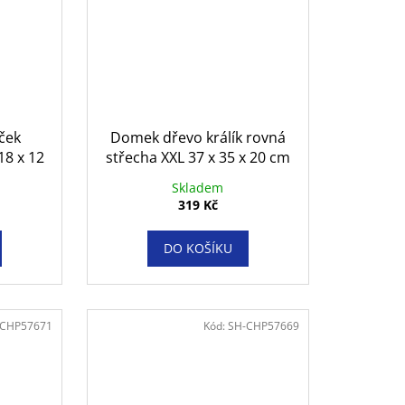
ček
Domek dřevo králík rovná
18 x 12
střecha XXL 37 x 35 x 20 cm
Skladem
319 Kč
DO KOŠÍKU
-CHP57671
Kód:
SH-CHP57669