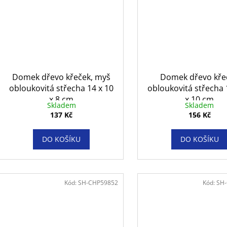
Domek dřevo křeček, myš
Domek dřevo kře
obloukovitá střecha 14 x 10
obloukovitá střecha 
x 8 cm
x 10 cm
Skladem
Skladem
137 Kč
156 Kč
DO KOŠÍKU
DO KOŠÍKU
Kód:
SH-CHP59852
Kód:
SH