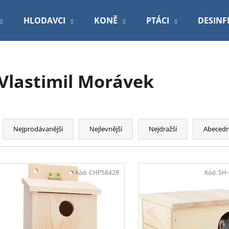
HLODAVCI
KONĚ
PTÁCI
DESINF
Co potřebujete najít?
Vlastimil Morávek
HLEDAT
Ř
a
Nejprodávanější
Nejlevnější
Nejdražší
Abeced
Doporučujeme
z
e
V
n
ý
Kód:
CHP58428
Kód:
SH
í
p
p
i
r
s
o
PODLOŽKA 60X90CM MY FRIEND BAL
ROYAL CANIN V
p