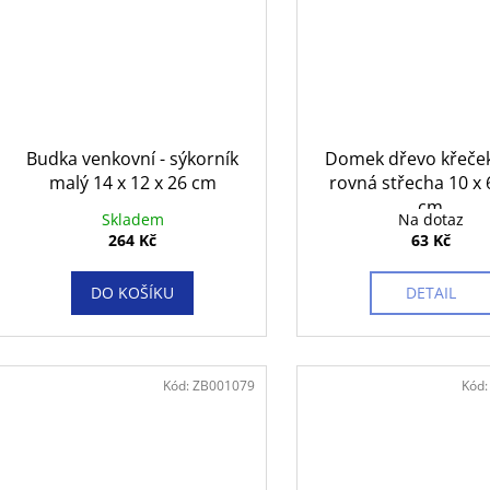
Budka venkovní - sýkorník
Domek dřevo křeče
malý 14 x 12 x 26 cm
rovná střecha 10 x 
cm
Skladem
Na dotaz
264 Kč
63 Kč
DO KOŠÍKU
DETAIL
Kód:
ZB001079
Kód