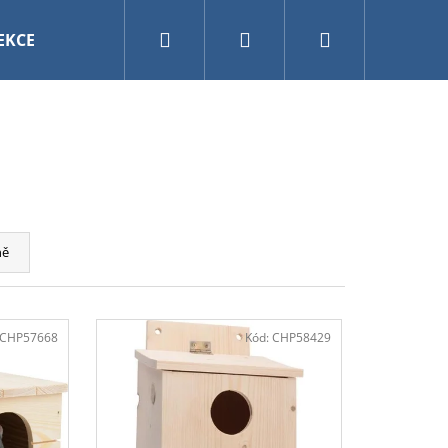
Hledat
Přihlášení
Nákupní
EKCE
VÁNOCE
AKVARISTIKA A TERARISTIKA
košík
ně
-CHP57668
Kód:
CHP58429
ETERINARY CAT