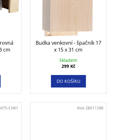
NAL GRAVY KAPSIČKY
 rovná
Budka venkovní - špačník 17
13 cm
x 15 x 31 cm
Skladem
299 Kč
DO KOŠÍKU
6075-CHK1
Kód:
ZB011288