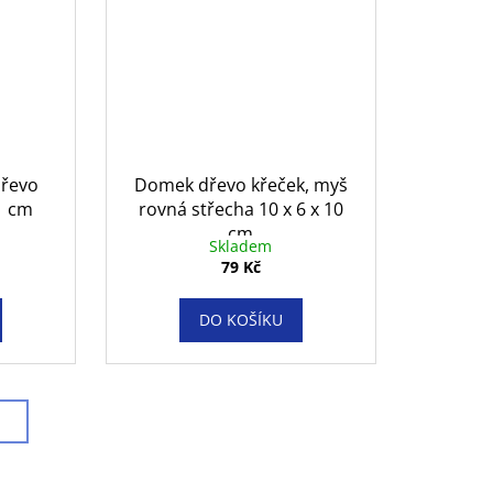
dřevo
Domek dřevo křeček, myš
21 cm
rovná střecha 10 x 6 x 10
cm
Skladem
79 Kč
DO KOŠÍKU