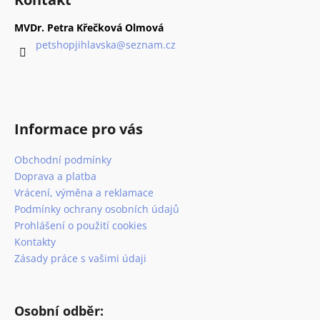
p
í
í
p
a
MVDr. Petra Křečková Olmová
r
t
petshopjihlavska
@
seznam.cz
v
í
k
y
v
ý
Informace pro vás
p
i
Obchodní podmínky
s
Doprava a platba
u
Vrácení, výměna a reklamace
Podmínky ochrany osobních údajů
Prohlášení o použití cookies
Kontakty
Zásady práce s vašimi údaji
Osobní odběr: