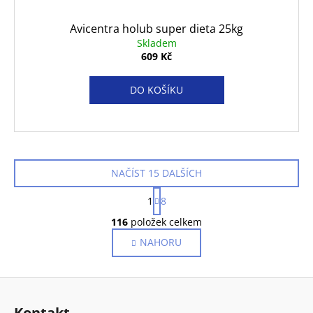
Avicentra holub super dieta 25kg
Skladem
609 Kč
DO KOŠÍKU
NAČÍST 15 DALŠÍCH
S
1
8
t
O
r
116
položek celkem
v
á
NAHORU
l
n
k
á
o
d
Z
v
a
á
á
c
Kontakt
n