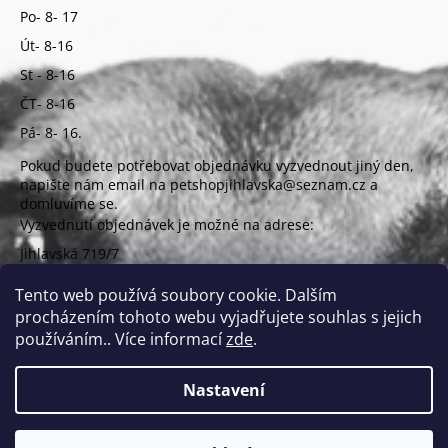
Po- 8- 17
Út- 8-16
St - 8-16
ČT- 8-16
Pá- 8- 16.
Pokud budete potřebovat objednávku vyzvednout jiný den,
napište nám email na petshopjihlavska@seznam.cz a
domluvíme se.
Vyzvednutí objednávek je možné na adrese:
Jihlavská 719/7
625 00 Brno
(vchod z ulice Uzbecká)
Tento web používá soubory cookie. Dalším
procházením tohoto webu vyjadřujete souhlas s jejich
používáním.. Více informací
zde
.
Nastavení
Vytvořil Shoptet
Copyright 2026
PETSHOP Jihlavská
. Všechna práva