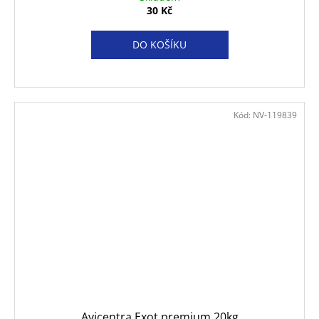
30 Kč
DO KOŠÍKU
Kód:
NV-119839
Avicentra Exot premium 20kg