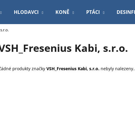
HLODAVCI
KONĚ
PTÁCI
DESINF
.r.o.
Co potřebujete najít?
VSH_Fresenius Kabi, s.r.o.
HLEDAT
Žádné produkty značky
VSH_Fresenius Kabi, s.r.o.
nebyly nalezeny..
Doporučujeme
ROYAL CANIN VETERINARY DOG
PODLOŽKA 60X9