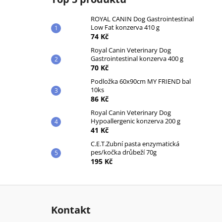
ROYAL CANIN Dog Gastrointestinal
Low Fat konzerva 410 g
74 Kč
Royal Canin Veterinary Dog
Gastrointestinal konzerva 400 g
70 Kč
Podložka 60x90cm MY FRIEND bal
10ks
86 Kč
Royal Canin Veterinary Dog
Hypoallergenic konzerva 200 g
41 Kč
C.E.T.Zubní pasta enzymatická
pes/kočka drůbeží 70g
195 Kč
Z
á
Kontakt
p