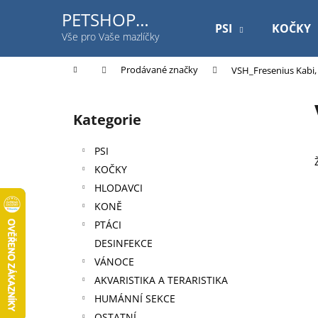
K
Přejít
PETSHOP
na
o
PSI
KOČKY
Jihlavská
obsah
Zpět
Zpět
Vše pro Vaše mazlíčky
š
do
do
í
Domů
Prodávané značky
VSH_Fresenius Kabi, s
k
obchodu
obchodu
P
o
Kategorie
Přeskočit
s
kategorie
t
PSI
r
KOČKY
a
HLODAVCI
n
KONĚ
n
PTÁCI
í
DESINFEKCE
p
VÁNOCE
a
AKVARISTIKA A TERARISTIKA
n
HUMÁNNÍ SEKCE
ROYAL CANIN DOG GASTROINTESTINAL
e
OSTATNÍ