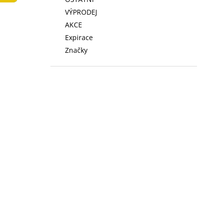
LOW FAT KONZERVA 410 G
l
VÝPRODEJ
74 Kč
AKCE
Expirace
Značky