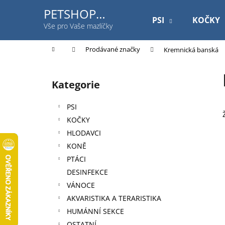
K
Přejít
PETSHOP
na
o
PSI
KOČKY
Jihlavská
obsah
Zpět
Zpět
Vše pro Vaše mazlíčky
š
do
do
í
Domů
Prodávané značky
Kremnická banská
k
obchodu
obchodu
P
o
Kategorie
Přeskočit
s
kategorie
t
PSI
r
KOČKY
a
HLODAVCI
n
KONĚ
n
PTÁCI
í
DESINFEKCE
p
VÁNOCE
a
AKVARISTIKA A TERARISTIKA
n
HUMÁNNÍ SEKCE
ROYAL CANIN DOG GASTROINTESTINAL
e
OSTATNÍ