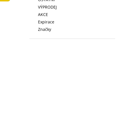
LOW FAT KONZERVA 410 G
l
VÝPRODEJ
74 Kč
AKCE
Expirace
Značky