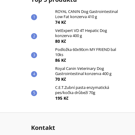
ROYAL CANIN Dog Gastrointestinal
Low Fat konzerva 410 g
74 Kč
VetExpert VD 4T Hepatic Dog
konzerva 400 g
80 Kč
Podložka 60x90cm MY FRIEND bal
10ks
86 Kč
Royal Canin Veterinary Dog
Gastrointestinal konzerva 400 g
70 Kč
C.E.T.Zubní pasta enzymatická
pes/kočka drůbeží 70g
195 Kč
Z
á
Kontakt
p