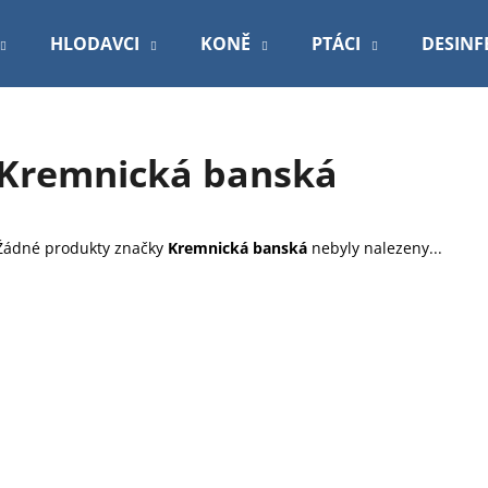
HLODAVCI
KONĚ
PTÁCI
DESINF
Co potřebujete najít?
Kremnická banská
HLEDAT
Žádné produkty značky
Kremnická banská
nebyly nalezeny...
Doporučujeme
VETEXPERT VD 4T HEPATIC DOG
PODLOŽKA 60X9