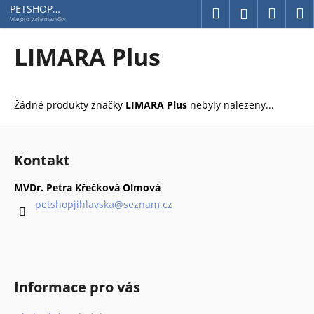
K
Přejít
PETSHOP
Hledat
Náku
M
Přihlášení
Jihlavská
na
o
Vše pro Vaše mazlíčky
obsah
Zpět
Zpět
košík
š
LIMARA Plus
í
C
k
o
Žádné produkty značky
LIMARA Plus
nebyly nalezeny...
p
o
Z
t
á
Kontakt
ř
p
e
a
MVDr. Petra Křečková Olmová
b
t
petshopjihlavska
@
seznam.cz
u
í
j
e
t
Informace pro vás
e
n