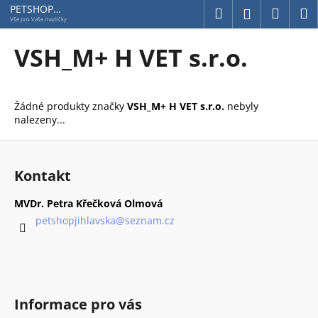
K
Přejít
PETSHOP
Hledat
Náku
M
Přihlášení
Jihlavská
na
o
Vše pro Vaše mazlíčky
obsah
Zpět
Zpět
košík
š
VSH_M+ H VET s.r.o.
í
C
k
o
Žádné produkty značky
VSH_M+ H VET s.r.o.
nebyly
p
nalezeny...
o
Z
t
á
ř
Kontakt
p
e
a
b
MVDr. Petra Křečková Olmová
t
petshopjihlavska
@
seznam.cz
u
í
j
e
t
e
Informace pro vás
n