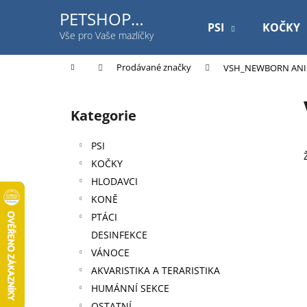
K
Přejít
PETSHOP
na
o
PSI
KOČKY
Jihlavská
obsah
Zpět
Zpět
Vše pro Vaše mazlíčky
š
do
do
í
Domů
Prodávané značky
VSH_NEWBORN ANI
k
obchodu
obchodu
P
o
Kategorie
Přeskočit
s
kategorie
t
PSI
r
KOČKY
a
HLODAVCI
n
KONĚ
n
PTÁCI
í
DESINFEKCE
p
VÁNOCE
a
AKVARISTIKA A TERARISTIKA
n
HUMÁNNÍ SEKCE
ROYAL CANIN DOG GASTROINTESTINAL
e
OSTATNÍ