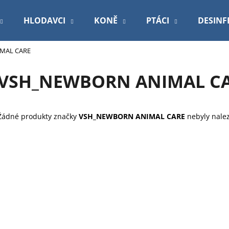
HLODAVCI
KONĚ
PTÁCI
DESINF
MAL CARE
Co potřebujete najít?
VSH_NEWBORN ANIMAL C
HLEDAT
Žádné produkty značky
VSH_NEWBORN ANIMAL CARE
nebyly nalez
Doporučujeme
ROYAL CANIN VETERINARY DOG
PODLOŽKA 60X9