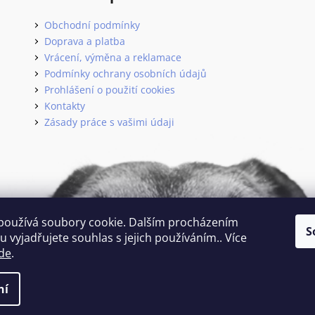
Obchodní podmínky
Doprava a platba
Vrácení, výměna a reklamace
Podmínky ochrany osobních údajů
Prohlášení o použití cookies
Kontakty
Zásady práce s vašimi údaji
používá soubory cookie. Dalším procházením
S
 vyjadřujete souhlas s jejich používáním.. Více
de
.
 vyhrazena.
ní