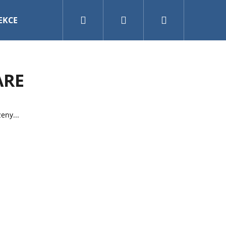
Hledat
Přihlášení
Nákupní
EKCE
VÁNOCE
AKVARISTIKA A TERARISTIKA
košík
ARE
eny...
0CM MY FRIEND BAL