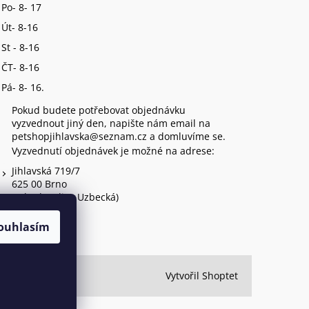
Po- 8- 17
Út- 8-16
St - 8-16
ČT- 8-16
Pá- 8- 16.
Pokud budete potřebovat objednávku
vyzvednout jiný den, napište nám email na
petshopjihlavska@seznam.cz a domluvíme se.
Vyzvednutí objednávek je možné na adrese:
Jihlavská 719/7
625 00 Brno
(vchod z ulice Uzbecká)
ouhlasím
Vytvořil Shoptet