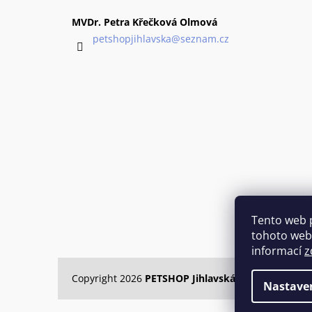
p
a
MVDr. Petra Křečková Olmová
t
petshopjihlavska
@
seznam.cz
í
Tento web 
tohoto webu
informací
z
Copyright 2026
PETSHOP Jihlavská
. Všechna práva
Nastave