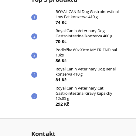
ROYAL CANIN Dog Gastrointestinal
Low Fat konzerva 410 g
74 Kč
Royal Canin Veterinary Dog
Gastrointestinal konzerva 400 g
70 Kč
Podložka 60x90cm MY FRIEND bal
10ks
86 Kč
Royal Canin Veterinary Dog Renal
konzerva 410 g
81 Kč
Royal Canin Veterinary Cat
Gastrointestinal Gravy kapsičky
12x85 g
292 Kč
Z
á
Kontakt