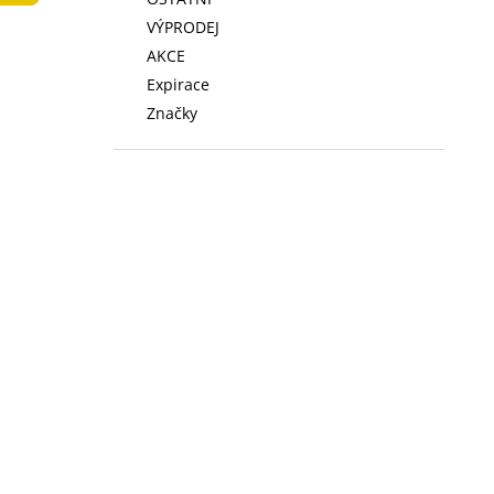
LOW FAT KONZERVA 410 G
l
VÝPRODEJ
74 Kč
AKCE
Expirace
Značky