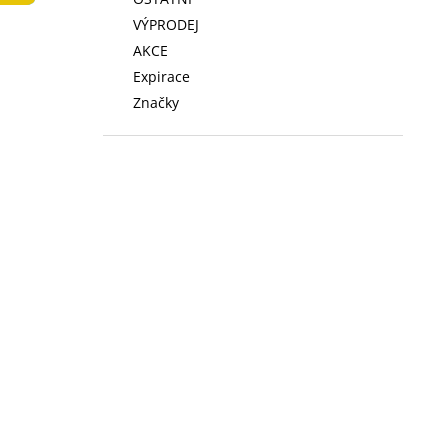
LOW FAT KONZERVA 410 G
l
VÝPRODEJ
74 Kč
AKCE
Expirace
Značky