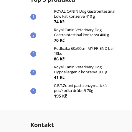
ROYAL CANIN Dog Gastrointestinal
Low Fat konzerva 410 g
74 Kč
Royal Canin Veterinary Dog
Gastrointestinal konzerva 400 g
70 Kč
Podložka 60x90cm MY FRIEND bal
10ks
86 Kč
Royal Canin Veterinary Dog
Hypoallergenic konzerva 200 g
41 Kč
C.E.T.Zubní pasta enzymatická
pes/kočka drůbeží 70g
195 Kč
Z
á
Kontakt
p