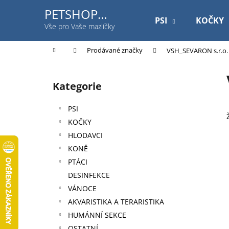
K
Přejít
PETSHOP
na
o
PSI
KOČKY
Jihlavská
obsah
Zpět
Zpět
Vše pro Vaše mazlíčky
š
do
do
í
Domů
Prodávané značky
VSH_SEVARON s.r.o.
k
obchodu
obchodu
P
o
Kategorie
Přeskočit
s
kategorie
t
PSI
r
KOČKY
a
HLODAVCI
n
KONĚ
n
PTÁCI
í
DESINFEKCE
p
VÁNOCE
a
AKVARISTIKA A TERARISTIKA
n
HUMÁNNÍ SEKCE
ROYAL CANIN DOG GASTROINTESTINAL
e
OSTATNÍ