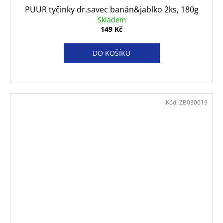
PUUR tyčinky dr.savec banán&jablko 2ks, 180g
Skladem
149 Kč
DO KOŠÍKU
Kód:
ZB030619