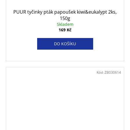
PUUR tyčinky pták papoušek kiwi&eukalypt 2ks,
150g
Skladem
169 Kč
DO KOŠÍKU
Kód:
ZB030614