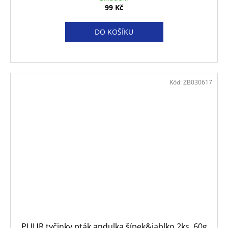
99 Kč
DO KOŠÍKU
Kód:
ZB030617
PUUR tyčinky pták andulka šípek&jablko 2ks, 60g