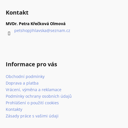
Z
v
a
á
á
c
Kontakt
n
p
í
í
p
a
MVDr. Petra Křečková Olmová
r
t
petshopjihlavska
@
seznam.cz
v
í
k
y
v
ý
Informace pro vás
p
i
Obchodní podmínky
s
Doprava a platba
u
Vrácení, výměna a reklamace
Podmínky ochrany osobních údajů
Prohlášení o použití cookies
Kontakty
Zásady práce s vašimi údaji