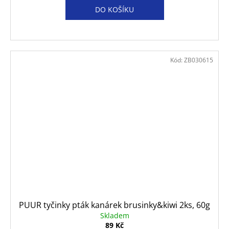
DO KOŠÍKU
Kód:
ZB030615
PUUR tyčinky pták kanárek brusinky&kiwi 2ks, 60g
Skladem
89 Kč