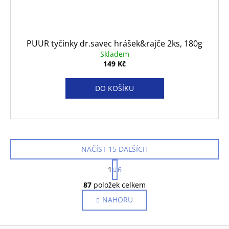
PUUR tyčinky dr.savec hrášek&rajče 2ks, 180g
Skladem
149 Kč
DO KOŠÍKU
NAČÍST 15 DALŠÍCH
S
1
6
t
O
r
87
položek celkem
v
á
NAHORU
l
n
k
á
o
d