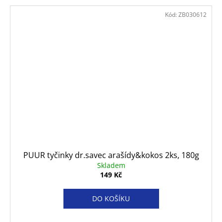
Kód:
ZB030612
PUUR tyčinky dr.savec arašídy&kokos 2ks, 180g
Skladem
149 Kč
DO KOŠÍKU