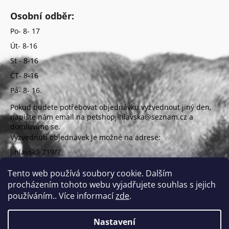
Osobní odběr:
Po- 8- 17
Út- 8-16
St - 8-16
ČT- 8-16
Pá- 8- 16.
Pokud budete potřebovat objednávku vyzvednout jiný den,
napište nám email na petshopjihlavska@seznam.cz a
domluvíme se.
Vyzvednutí objednávek je možné na adrese:
Jihlavská 719/7
625 00 Brno
(vchod z ulice Uzbecká)
Tento web používá soubory cookie. Dalším
procházením tohoto webu vyjadřujete souhlas s jejich
používáním.. Více informací
zde
.
Nastavení