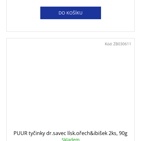
DO KOŠÍKU
Kód:
ZB030611
PUUR tyčinky dr.savec lísk.ořech&ibišek 2ks, 90g
Skladem