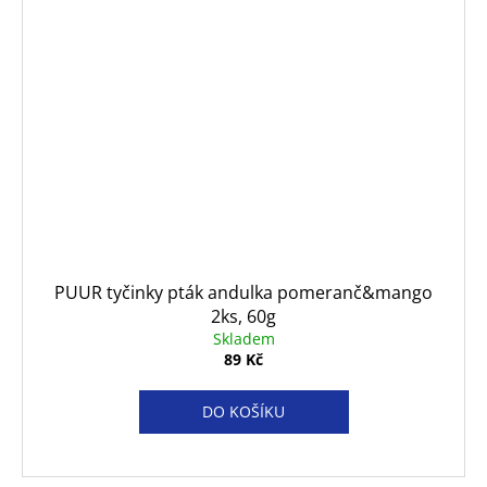
PUUR tyčinky pták andulka pomeranč&mango
2ks, 60g
Skladem
89 Kč
DO KOŠÍKU