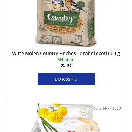
č
u
j
e
m
e
ROYAL
Witte Molen Country Finches - drobní exoti 600 g
CANIN
Skladem
DOG
99 Kč
GASTROINTESTINAL
LOW
FAT
DO KOŠÍKU
KONZERVA
410
G
74
Kč
Kód:
SH-KRM15031