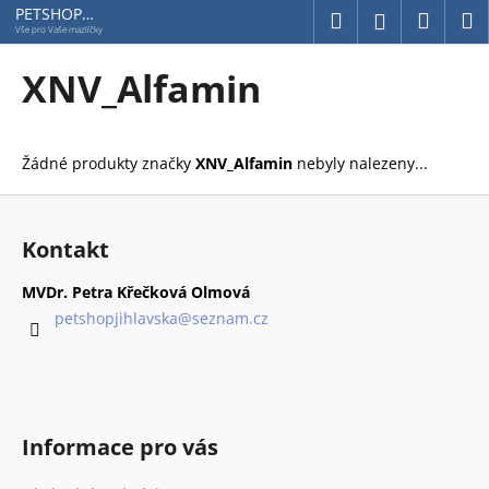
K
Přejít
PETSHOP
Hledat
Náku
M
Přihlášení
Jihlavská
na
o
Vše pro Vaše mazlíčky
obsah
Zpět
Zpět
košík
š
XNV_Alfamin
í
C
k
o
Žádné produkty značky
XNV_Alfamin
nebyly nalezeny...
p
o
Z
t
á
Kontakt
ř
p
e
a
MVDr. Petra Křečková Olmová
b
t
petshopjihlavska
@
seznam.cz
u
í
j
e
t
Informace pro vás
e
n