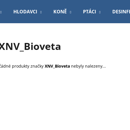
HLODAVCI
KONĚ
PTÁCI
DESINF
Co potřebujete najít?
XNV_Bioveta
HLEDAT
Žádné produkty značky
XNV_Bioveta
nebyly nalezeny...
Doporučujeme
VETEXPERT VD 4T HEPATIC DOG
PODLOŽKA 60X9