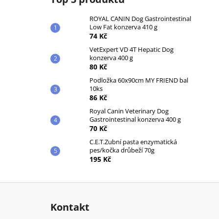
ROYAL CANIN Dog Gastrointestinal
Low Fat konzerva 410 g
74 Kč
VetExpert VD 4T Hepatic Dog
konzerva 400 g
80 Kč
Podložka 60x90cm MY FRIEND bal
10ks
86 Kč
Royal Canin Veterinary Dog
Gastrointestinal konzerva 400 g
70 Kč
C.E.T.Zubní pasta enzymatická
pes/kočka drůbeží 70g
195 Kč
Z
á
Kontakt
p