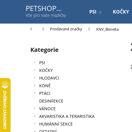
K
Přejít
PETSHOP
na
o
PSI
KOČKY
Jihlavská
obsah
Zpět
Zpět
Vše pro Vaše mazlíčky
š
do
do
í
Domů
Prodávané značky
XNV_Bioveta
k
obchodu
obchodu
P
o
Kategorie
Přeskočit
s
kategorie
t
PSI
r
KOČKY
a
HLODAVCI
n
KONĚ
n
PTÁCI
í
DESINFEKCE
p
VÁNOCE
a
AKVARISTIKA A TERARISTIKA
n
HUMÁNNÍ SEKCE
ROYAL CANIN DOG GASTROINTESTINAL
e
OSTATNÍ