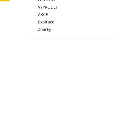
LOW FAT KONZERVA 410 G
l
VÝPRODEJ
74 Kč
AKCE
Expirace
Značky