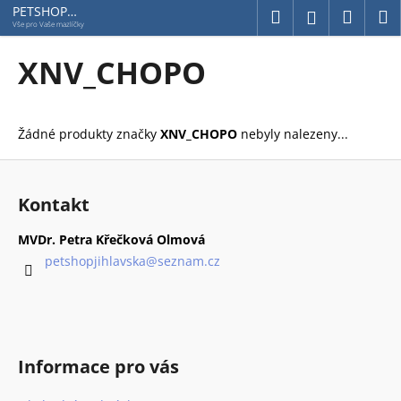
K
Přejít
PETSHOP
Hledat
Náku
M
Přihlášení
Jihlavská
na
o
Vše pro Vaše mazlíčky
obsah
Zpět
Zpět
košík
š
XNV_CHOPO
í
C
k
o
Žádné produkty značky
XNV_CHOPO
nebyly nalezeny...
p
o
Z
t
á
Kontakt
ř
p
e
a
MVDr. Petra Křečková Olmová
b
t
petshopjihlavska
@
seznam.cz
u
í
j
e
t
Informace pro vás
e
n