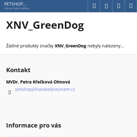
K
Přejít
PETSHOP
Hledat
Náku
M
Přihlášení
Jihlavská
na
o
Vše pro Vaše mazlíčky
obsah
Zpět
Zpět
košík
š
XNV_GreenDog
í
C
k
o
Žádné produkty značky
XNV_GreenDog
nebyly nalezeny...
p
o
Z
t
á
Kontakt
ř
p
e
a
MVDr. Petra Křečková Olmová
b
t
petshopjihlavska
@
seznam.cz
u
í
j
e
t
Informace pro vás
e
n