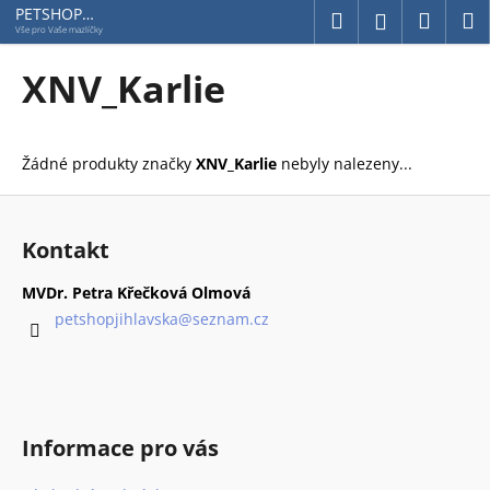
K
Přejít
PETSHOP
Hledat
Náku
M
Přihlášení
Jihlavská
na
o
Vše pro Vaše mazlíčky
obsah
Zpět
Zpět
košík
š
XNV_Karlie
í
C
k
o
Žádné produkty značky
XNV_Karlie
nebyly nalezeny...
p
o
Z
t
á
Kontakt
ř
p
e
a
MVDr. Petra Křečková Olmová
b
t
petshopjihlavska
@
seznam.cz
u
í
j
e
t
Informace pro vás
e
n