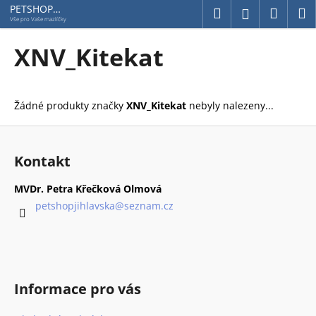
K
Přejít
PETSHOP
Hledat
Náku
M
Přihlášení
Jihlavská
na
o
Vše pro Vaše mazlíčky
obsah
Zpět
Zpět
košík
š
XNV_Kitekat
í
C
k
o
Žádné produkty značky
XNV_Kitekat
nebyly nalezeny...
p
o
Z
t
á
Kontakt
ř
p
e
a
MVDr. Petra Křečková Olmová
b
t
petshopjihlavska
@
seznam.cz
u
í
j
e
t
Informace pro vás
e
n