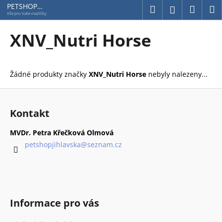
K
Přejít
PETSHOP
Hledat
Náku
M
Přihlášení
Jihlavská
na
o
Vše pro Vaše mazlíčky
obsah
Zpět
Zpět
košík
š
XNV_Nutri Horse
í
C
k
o
Žádné produkty značky
XNV_Nutri Horse
nebyly nalezeny...
p
o
Z
t
á
Kontakt
ř
p
e
a
MVDr. Petra Křečková Olmová
b
t
petshopjihlavska
@
seznam.cz
u
í
j
e
t
Informace pro vás
e
n