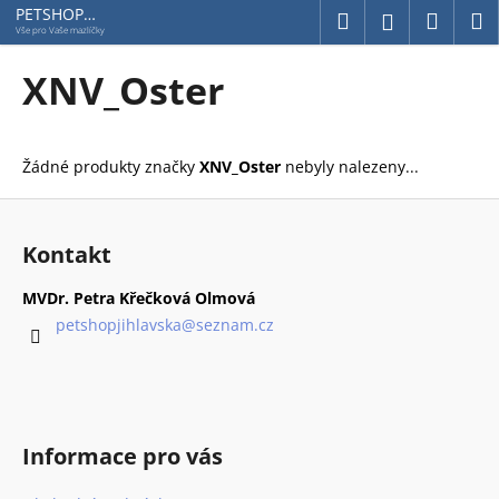
K
Přejít
PETSHOP
Hledat
Náku
M
Přihlášení
Jihlavská
na
o
Vše pro Vaše mazlíčky
obsah
Zpět
Zpět
košík
š
XNV_Oster
í
C
k
o
Žádné produkty značky
XNV_Oster
nebyly nalezeny...
p
o
Z
t
á
Kontakt
ř
p
e
a
MVDr. Petra Křečková Olmová
b
t
petshopjihlavska
@
seznam.cz
u
í
j
e
t
Informace pro vás
e
n