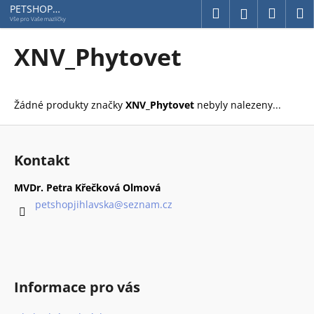
K
Přejít
PETSHOP
Hledat
Náku
M
Přihlášení
Jihlavská
na
o
Vše pro Vaše mazlíčky
obsah
Zpět
Zpět
košík
š
XNV_Phytovet
í
C
k
o
Žádné produkty značky
XNV_Phytovet
nebyly nalezeny...
p
o
Z
t
á
Kontakt
ř
p
e
a
MVDr. Petra Křečková Olmová
b
t
petshopjihlavska
@
seznam.cz
u
í
j
e
t
Informace pro vás
e
n