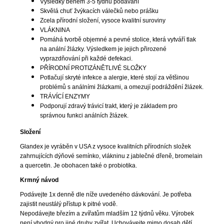
Výsledky během 3-5 týdnů podávání
Skvělá chuť žvýkacích válečků nebo prášku
Zcela přírodní složení, vysoce kvalitní suroviny
VLÁKNINA
Pomáhá tvorbě objemné a pevné stolice, která vytváří tlak
na anální žlázky. Výsledkem je jejich přirozené
vyprazdňování při každé defekaci.
PŘÍRODNÍ PROTIZÁNĚTLIVÉ SLOŽKY
Potlačují skryté infekce a alergie, které stojí za většinou
problémů s análními žlázkami, a omezují podráždění žlázek.
TRÁVÍCÍ ENZYMY
Podporují zdravý trávicí trakt, který je základem pro
správnou funkci análních žlázek.
Složení
Glandex je vyráběn v USA z vysoce kvalitních přírodních složek
zahrnujících dýňové semínko, vlákninu z jablečné dřeně, bromelain
a quercetin. Je obohacen také o probiotika.
Krmný návod
Podávejte 1x denně dle níže uvedeného dávkování. Je potřeba
zajistit neustálý přístup k pitné vodě.
Nepodávejte březím a zvířatům mladším 12 týdnů věku. Výrobek
není vhodný pro jiné druhy zvířat. Uchovávejte mimo dosah dětí.