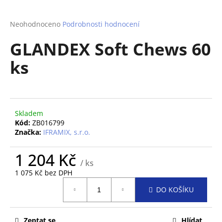
a
j
Průměrné
Neohodnoceno
Podrobnosti hodnocení
hodnocení
í
GLANDEX Soft Chews 60
produktu
t
je
ks
?
0,0
z
5
hvězdiček.
Skladem
HLEDAT
Kód:
ZB016799
Značka:
IFRAMIX, s.r.o.
1 204 Kč
D
/ ks
o
1 075 Kč bez DPH
p
Měrná
o
DO KOŠÍKU
cena:
r
u
Zeptat se
Hlídat