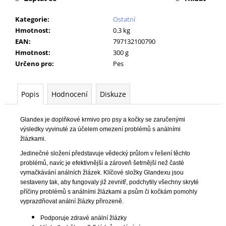
č
u
Kategorie
:
Ostatní
j
Hmotnost
:
0.3 kg
e
EAN
:
797132100790
m
Hmotnost
:
300 g
e
Určeno pro
:
Pes
C.E.T.ZUBNÍ
Popis
Hodnocení
Diskuze
PASTA
ENZYMATICKÁ
PES/KOČKA
DRŮBEŽÍ
Glandex je doplňkové krmivo pro psy a kočky se zaručenými
70G
výsledky vyvinuté za účelem omezení problémů s análními
žlázkami.
195
Kč
Jedinečné složení představuje vědecký průlom v řešení těchto
Původně:
problémů, navíc je efektivnější a zároveň šetrnější než časté
277
vymačkávání análních žlázek. Klíčové složky Glandexu jsou
Kč
sestaveny tak, aby fungovaly již zevnitř, podchytily všechny skryté
příčiny problémů s análními žlázkami a psům či kočkám pomohly
vyprazdňovat anální žlázky přirozeně.
Podporuje zdravé anální žlázky