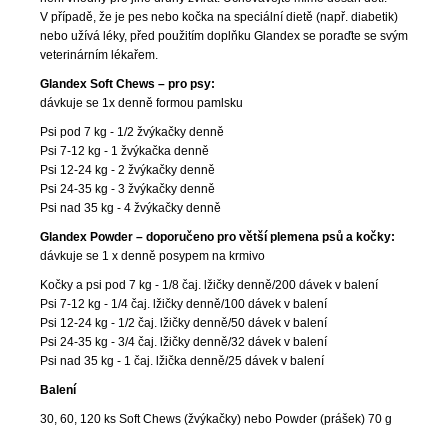
V případě, že je pes nebo kočka na speciální dietě (např. diabetik)
nebo užívá léky, před použitím doplňku Glandex se poraďte se svým
veterinárním lékařem.
Glandex Soft Chews – pro psy:
dávkuje se 1x denně formou pamlsku
Psi pod 7 kg -
1/2 žvýkačky denně
Psi 7-12 kg - 1 žvýkačka denně
Psi 12-24 kg - 2 žvýkačky denně
Psi 24-35 kg - 3 žvýkačky denně
Psi nad 35 kg - 4 žvýkačky denně
Glandex Powder – doporučeno pro větší plemena psů a kočky:
dávkuje se 1 x denně posypem na krmivo
Kočky a psi pod 7 kg -
1/8 čaj. lžičky denně/200 dávek v balení
Psi 7-12 kg - 1/4 čaj. lžičky denně/100 dávek v balení
Psi 12-24 kg - 1/2 čaj. lžičky denně/50 dávek v balení
Psi 24-35 kg - 3/4 čaj. lžičky denně/32 dávek v balení
Psi nad 35 kg - 1 čaj. lžička denně/25 dávek v balení
Balení
30, 60, 120 ks Soft Chews (žvýkačky) nebo Powder (prášek) 70 g