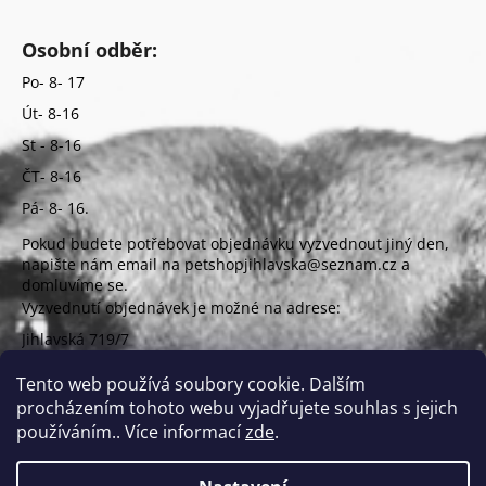
Osobní odběr:
Po- 8- 17
Út- 8-16
St - 8-16
ČT- 8-16
Pá- 8- 16.
Pokud budete potřebovat objednávku vyzvednout jiný den,
napište nám email na petshopjihlavska@seznam.cz a
domluvíme se.
Vyzvednutí objednávek je možné na adrese:
Jihlavská 719/7
625 00 Brno
(vchod z ulice Uzbecká)
Tento web používá soubory cookie. Dalším
procházením tohoto webu vyjadřujete souhlas s jejich
používáním.. Více informací
zde
.