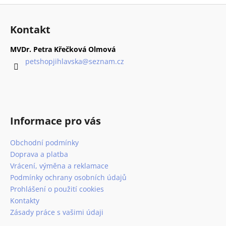
Z
á
Kontakt
p
a
MVDr. Petra Křečková Olmová
t
petshopjihlavska
@
seznam.cz
í
Informace pro vás
Obchodní podmínky
Doprava a platba
Vrácení, výměna a reklamace
Podmínky ochrany osobních údajů
Prohlášení o použití cookies
Kontakty
Zásady práce s vašimi údaji