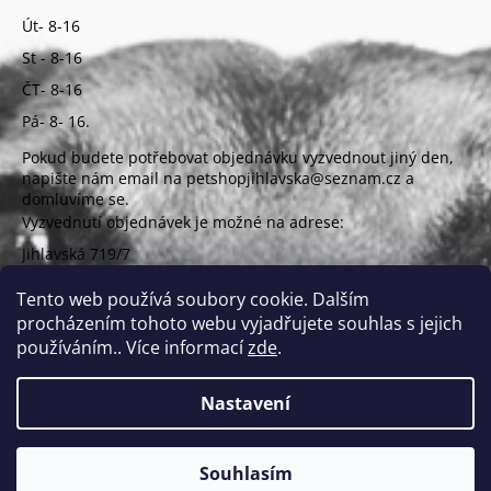
Út- 8-16
St - 8-16
ČT- 8-16
Pá- 8- 16.
Pokud budete potřebovat objednávku vyzvednout jiný den,
napište nám email na petshopjihlavska@seznam.cz a
domluvíme se.
Vyzvednutí objednávek je možné na adrese:
Jihlavská 719/7
625 00 Brno
(vchod z ulice Uzbecká)
Tento web používá soubory cookie. Dalším
procházením tohoto webu vyjadřujete souhlas s jejich
používáním.. Více informací
zde
.
Nastavení
Vytvořil Shoptet
Copyright 2026
PETSHOP Jihlavská
. Všechna práva
Souhlasím
vyhrazena.