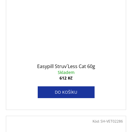
Easypill Struv´Less Cat 60g
Skladem
612 Kč
DO KOŠÍKU
Kód:
SH-VET02286