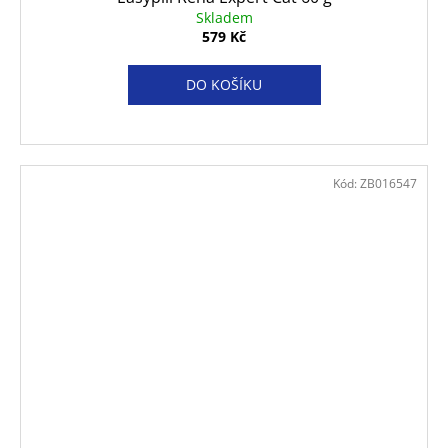
Skladem
579 Kč
DO KOŠÍKU
Kód:
ZB016547