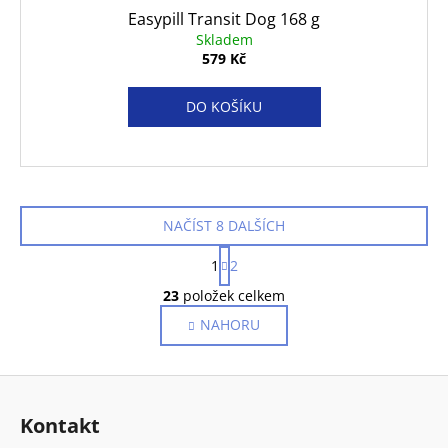
Easypill Transit Dog 168 g
Skladem
579 Kč
DO KOŠÍKU
NAČÍST 8 DALŠÍCH
S
1
2
t
O
r
23
položek celkem
v
á
NAHORU
l
n
k
á
o
d
Z
v
a
á
á
c
Kontakt
n
p
í
í