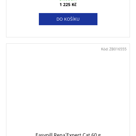
1 225 Kč
DO KOŠÍKU
Kód:
ZB016555
Easypill Rena´Expert Cat 60 g