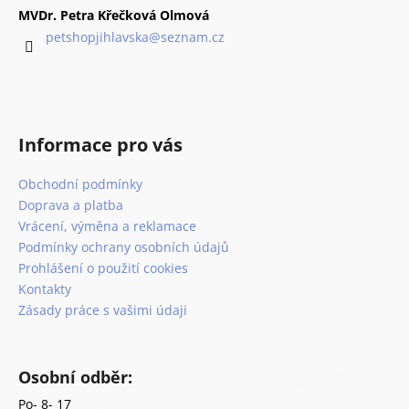
p
a
MVDr. Petra Křečková Olmová
r
t
petshopjihlavska
@
seznam.cz
v
í
k
y
v
ý
Informace pro vás
p
i
Obchodní podmínky
s
Doprava a platba
u
Vrácení, výměna a reklamace
Podmínky ochrany osobních údajů
Prohlášení o použití cookies
Kontakty
Zásady práce s vašimi údaji
Osobní odběr:
Po- 8- 17