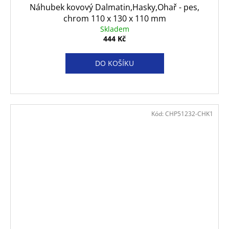
Náhubek kovový Dalmatin,Hasky,Ohař - pes,
chrom 110 x 130 x 110 mm
Skladem
444 Kč
DO KOŠÍKU
Kód:
CHP51232-CHK1