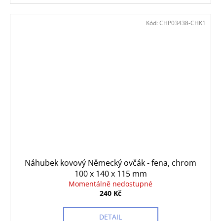
Kód:
CHP03438-CHK1
Náhubek kovový Německý ovčák - fena, chrom
100 x 140 x 115 mm
Momentálně nedostupné
240 Kč
DETAIL