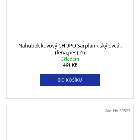
Náhubek kovový CHOPO Šarplaninský ovčák
(fena,pes) Zn
Skladem
461 Kč
DO KOŠÍKU
Kód:
NV-99523