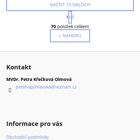
NAČÍST 15 DALŠÍCH
S
1
5
t
O
r
70
položek celkem
v
á
NAHORU
l
n
k
á
o
d
Z
v
a
á
á
c
Kontakt
n
p
í
í
p
a
MVDr. Petra Křečková Olmová
r
t
petshopjihlavska
@
seznam.cz
v
í
k
y
v
ý
Informace pro vás
p
i
Obchodní podmínky