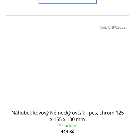
Kód:
CHP02032
Náhubek kovový Německý ovčák - pes, chrom 125
x 155 x 130 mm
Skladem
444 Kč