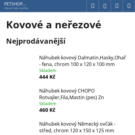
K
Přejít
PETSHOP
Hledat
Náku
M
Přihlášení
Jihlavská
na
o
Vše pro Vaše mazlíčky
obsah
Zpět
Zpět
košík
š
Kovové a neřezové
í
C
k
Nejprodávanější
o
p
o
Náhubek kovový Dalmatin,Hasky,Ohař
t
- fena, chrom 100 x 120 x 100 mm
ř
Skladem
444 Kč
e
b
Náhubek kovový CHOPO
u
Rotvajler,Fila,Mastin (pes) Zn
j
Skladem
e
460 Kč
t
Náhubek kovový Německý ovčák -
e
střed, chrom 120 x 150 x 125 mm
n