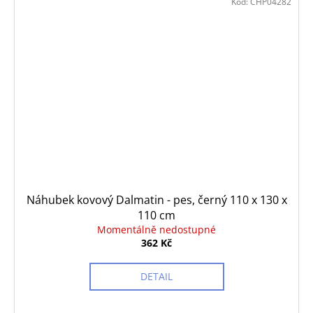
Kód:
CHP04282
Náhubek kovový Dalmatin - pes, černý 110 x 130 x
110 cm
Momentálně nedostupné
362 Kč
DETAIL