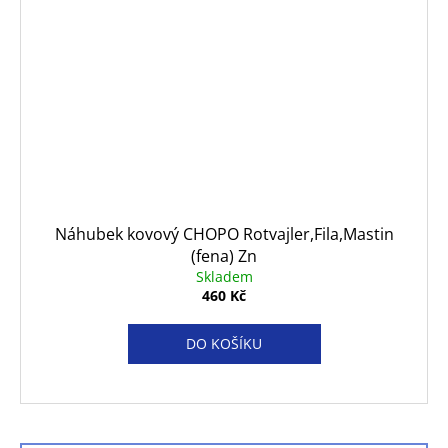
Náhubek kovový CHOPO Rotvajler,Fila,Mastin
(fena) Zn
Skladem
460 Kč
DO KOŠÍKU