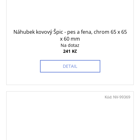
Náhubek kovový Špic - pes a fena, chrom 65 x 65
x 60 mm
Na dotaz
241 Kč
DETAIL
Kód:
NV-99369