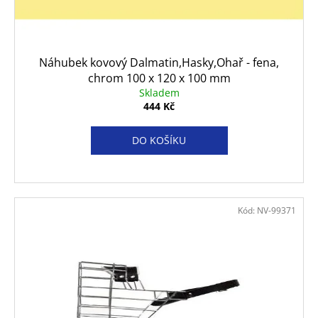
d
č
u
u
j
k
e
t
Náhubek kovový Dalmatin,Hasky,Ohař - fena,
m
ů
chrom 100 x 120 x 100 mm
e
Skladem
444 Kč
ROYAL
CANIN
DO KOŠÍKU
DOG
GASTROINTESTINAL
LOW
FAT
KONZERVA
410
Kód:
NV-99371
G
74
Kč