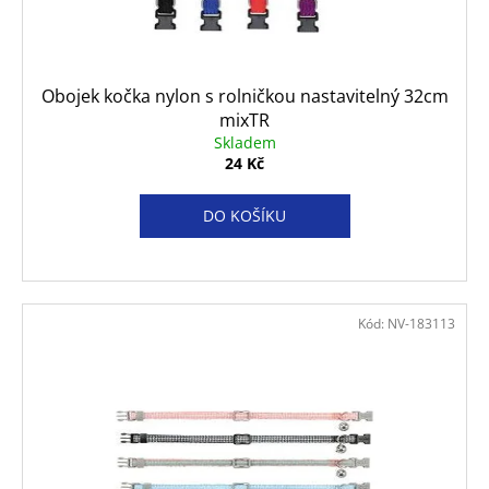
d
č
u
u
j
k
e
t
Obojek kočka nylon s rolničkou nastavitelný 32cm
m
ů
mixTR
e
Skladem
24 Kč
ROYAL
CANIN
DO KOŠÍKU
DOG
GASTROINTESTINAL
LOW
FAT
KONZERVA
410
Kód:
NV-183113
G
74
Kč