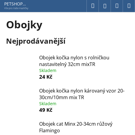
K
Přejít
PETSHOP
Hledat
Náku
M
Přihlášení
Jihlavská
na
o
Vše pro Vaše mazlíčky
obsah
Zpět
Zpět
košík
š
Obojky
í
C
k
Nejprodávanější
o
p
o
Obojek kočka nylon s rolničkou
t
nastavitelný 32cm mixTR
ř
Skladem
24 Kč
e
b
Obojek kočka nylon károvaný vzor 20-
u
30cm/10mm mix TR
j
Skladem
e
49 Kč
t
Obojek cat Minx 20-34cm růžový
e
Flamingo
n