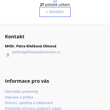
O
r
27
položek celkem
v
á
NAHORU
l
n
k
á
o
d
Z
v
a
á
á
c
Kontakt
n
p
í
í
p
a
MVDr. Petra Křečková Olmová
r
t
petshopjihlavska
@
seznam.cz
v
í
k
y
v
ý
Informace pro vás
p
i
Obchodní podmínky
s
Doprava a platba
u
Vrácení, výměna a reklamace
Podmínky ochrany osobních údajů