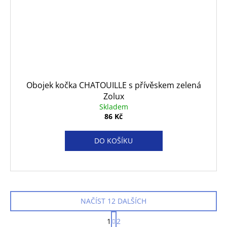
Obojek kočka CHATOUILLE s přívěskem zelená
Zolux
Skladem
86 Kč
DO KOŠÍKU
NAČÍST 12 DALŠÍCH
S
1
2
t