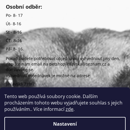
Osobní odběr:
Po- 8- 17
Út- 8-16
St - 8-16
ČT- 8-16
Pá- 8- 16.
Pokud budete potřebovat objednávku vyzvednout jiný den,
napište nám email na petshopjihlavska@seznam.cz a
domluvíme se.
Vyzvednutí objednávek je možné na adrese:
Jihlavská 719/7
625 00 Brno
(vchod z ulice Uzbecká)
Tento web používá soubory cookie. Dalším
procházením tohoto webu vyjadřujete souhlas s jejich
používáním.. Více informací
zde
.
Nastavení
Vytvořil Shoptet