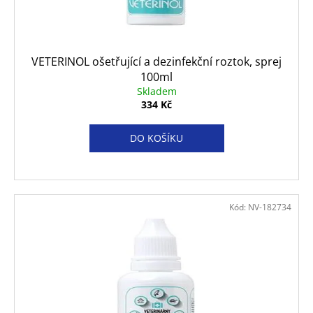
d
č
u
u
j
k
e
t
VETERINOL ošetřující a dezinfekční roztok, sprej
m
ů
100ml
e
Skladem
334 Kč
ROYAL
CANIN
DO KOŠÍKU
VETERINARY
CAT
GASTROINTESTINAL
GRAVY
KAPSIČKY
12X85
Kód:
NV-182734
G
292
Kč