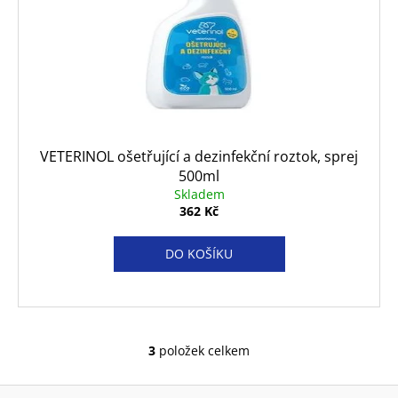
VETERINOL ošetřující a dezinfekční roztok, sprej
500ml
Skladem
362 Kč
DO KOŠÍKU
3
položek celkem
O
v
Z
l