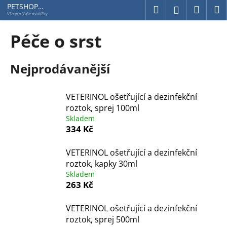
K
Přejít
PETSHOP
Hledat
Náku
M
Přihlášení
Jihlavská
na
o
Vše pro Vaše mazlíčky
obsah
Zpět
Zpět
košík
š
Péče o srst
í
C
k
Nejprodávanější
o
p
o
VETERINOL ošetřující a dezinfekční
t
roztok, sprej 100ml
ř
Skladem
334 Kč
e
b
VETERINOL ošetřující a dezinfekční
u
roztok, kapky 30ml
j
Skladem
e
263 Kč
t
VETERINOL ošetřující a dezinfekční
e
roztok, sprej 500ml
n