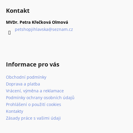
á
á
Kontakt
d
p
a
a
MVDr. Petra Křečková Olmová
c
t
petshopjihlavska
@
seznam.cz
í
í
p
r
v
k
Informace pro vás
y
v
Obchodní podmínky
ý
p
Doprava a platba
i
Vrácení, výměna a reklamace
s
Podmínky ochrany osobních údajů
u
Prohlášení o použití cookies
Kontakty
Zásady práce s vašimi údaji